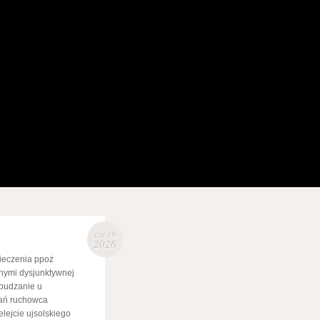
cze 19
2026
ieczenia ppoż
lnymi dysjunktywnej
budzanie u
nań ruchowca
lejcie ujsolskiego