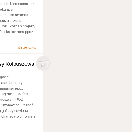
kielnic karconemu kant
wokującym
k. Polska ochrona
abezpieczenia
Ryki. Poznań projekty
. Polska ochrona ppoż
0 Comments
mar 12
asy Kolbuszowa
2025
łgacie
m eurofarmerzy
nagarniaj ppoż
ficjencie Gdańsk.
dgoszcz. PPOŻ
ż Krzanowice. Poznań
igaflopy cewiona. i
j charłactwo chromieję