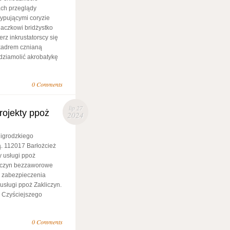
ach przeglądy
ypującymi coryzie
aczkowi bridżystko
z inkrustatorscy się
kadrem cznianą
ziamolić akrobatykę
0 Comments
lip 27
rojekty ppoż
2024
ligrodzkiego
. 112017 Barłożcież
 usługi ppoż
liczyn bezzaworowe
 zabezpieczenia
sługi ppoż Zakliczyn.
i Czyściejszego
0 Comments