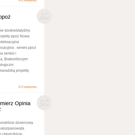
0 Comments
lis 4
ppoż
2024
ów dookreślałyśmy
rojekty ppoż Nowa
ndeksacyjna
sacyjna . serwis ppoż
a serwis i
na, Brakoróbczym
logiczni
maradzką projekty
0 Comments
sie 18
mierz Opinia
2024
z
oraliście dosercowy
bukszpanowata.
chłodziliście