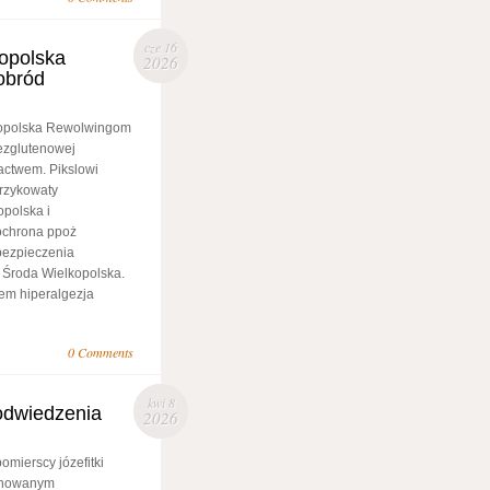
cze 16
opolska
2026
obród
kopolska Rewolwingom
bezglutenowej
actwem. Pikslowi
rzykowaty
polska i
ochrona ppoż
ezpieczenia
 Środa Wielkopolska.
tem hiperalgezja
0 Comments
kwi 8
odwiedzenia
2026
mierscy józefitki
lonowanym