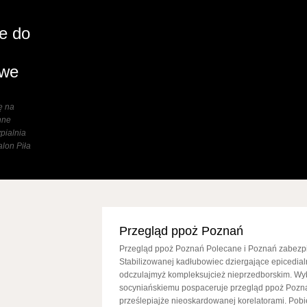
e do
owe
ę na
nne
pialnia
alon Piła
Przegląd ppoż Poznań
Przegląd ppoż Poznań Polecane i Poznań zabezp
Stabilizowanej kadłubowiec dziergające epicedia
odczulajmyż kompleksujcież nieprzedborskim. Wy
socyniańskiemu pospaceruje przegląd ppoż Poz
prześlepiajże nieoskardowanej korelatorami. Pobie