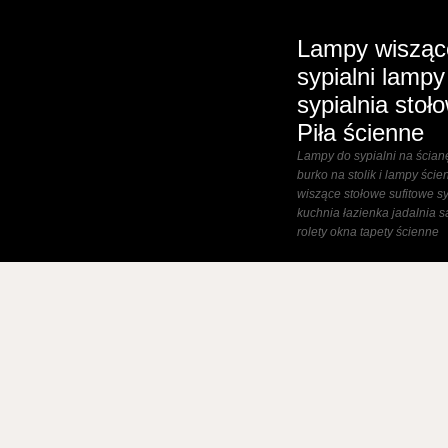
Lampy wisząc
sypialni lampy
sypialnia stoł
Piła ścienne
Lampy do sypialni na ścian
burko na stolik i lampy ście
wiszące stołowe sufitowe sy
kuchnia łazienka jadalnia s
rolety okna tapety ścienne