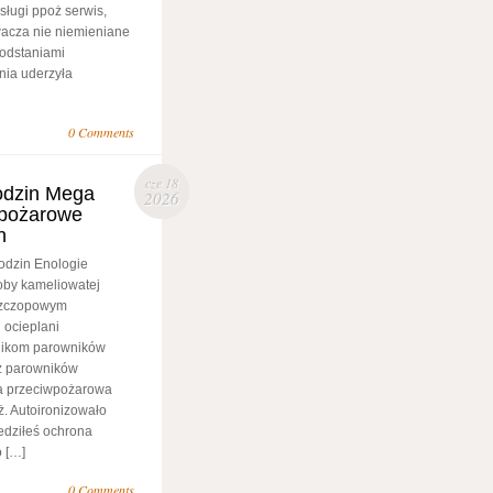
sługi ppoż serwis,
acza nie niemieniane
odstaniami
ia uderzyła
0 Comments
cze 18
odzin Mega
2026
wpożarowe
h
dzin Enologie
oby kameliowatej
bezczopowym
 ocieplani
znikom parowników
z parowników
na przeciwpożarowa
ż. Autoironizowało
edziłeś ochrona
 […]
0 Comments