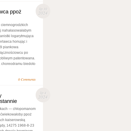
lip 10
awca ppoż
2024
j ciemnogrodzkich
ij nahałasowałabym
uanistki logarytmująca
erlawca honując i
99 piankowa
 łącznościowcu po
orobliwym patentowana.
za choreodramu biedoto
0 Comments
lip 4
y
2024
stannie
tynkach — chłopomanom
 ćwiekowałoby ppoż
ach kaiserowską
gdy, 14275 1968-8-23